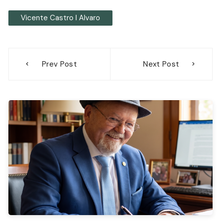
Vicente Castro I Alvaro
Navegación
Prev Post
Next Post
de
entradas