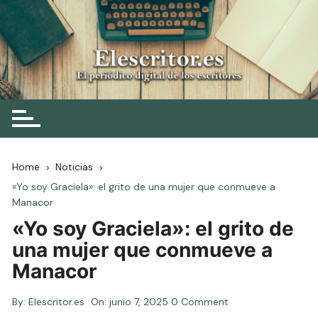
Skip
to
content
Elescritor.es
El periódico digital de los escritores
Home
Noticias
«Yo soy Graciela»: el grito de una mujer que conmueve a
Manacor
«Yo soy Graciela»: el grito de
una mujer que conmueve a
Manacor
By:
Elescritor.es
On:
junio 7, 2025
0 Comment