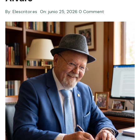
By:
Elescritor.es
On:
junio 25, 2026
0 Comment