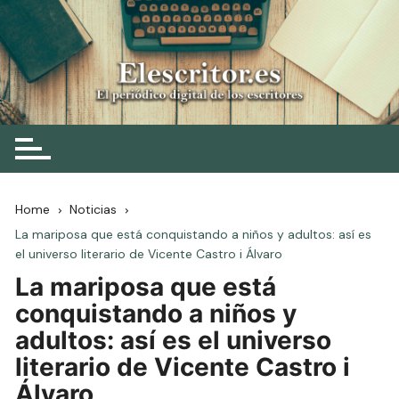
Skip
to
content
Elescritor.es
El periódico digital de los escritores
Home
Noticias
La mariposa que está conquistando a niños y adultos: así es
el universo literario de Vicente Castro i Álvaro
La mariposa que está
conquistando a niños y
adultos: así es el universo
literario de Vicente Castro i
Álvaro