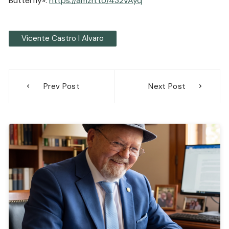
Butterfly»:
https://amzn.to/432VAyq
Vicente Castro I Alvaro
Navegación
Prev Post
Next Post
de
entradas