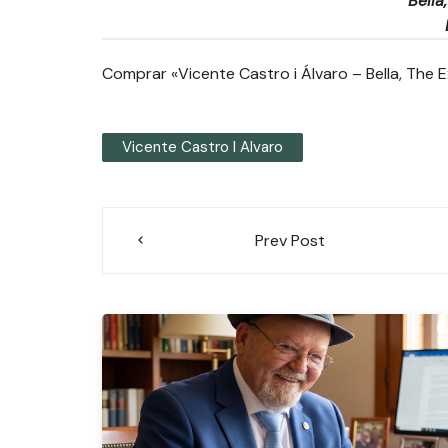
Bella
Comprar «Vicente Castro i Álvaro – Bella, The E
Vicente Castro I Alvaro
Navegación
Prev Post
de
entradas