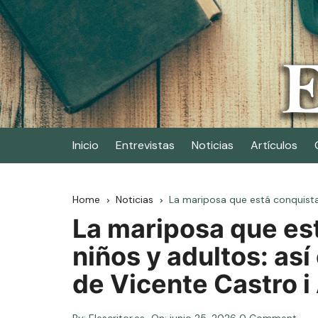
Skip
to
content
Elescritor.es
El periódico digital de los escritores
Inicio
Entrevistas
Noticias
Artículos
Home
Noticias
La mariposa que está conquistand
La mariposa que es
niños y adultos: así 
de Vicente Castro i