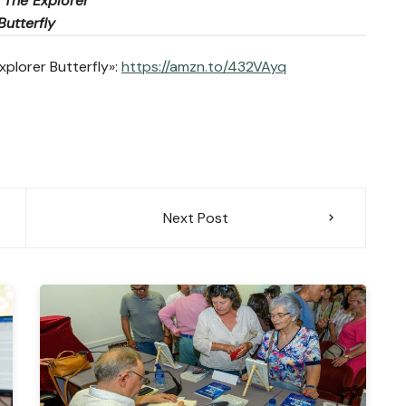
, The Explorer
Butterfly
xplorer Butterfly»:
https://amzn.to/432VAyq
Next Post