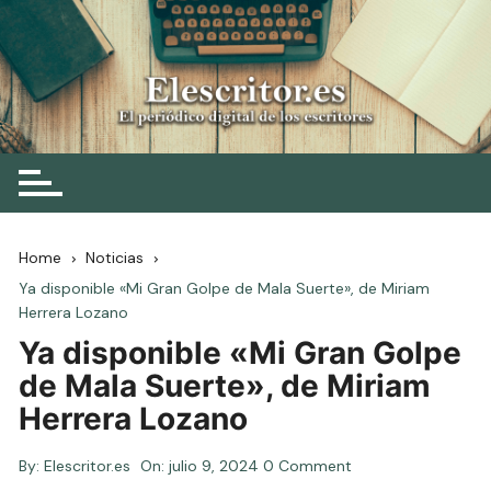
Skip
to
content
Elescritor.es
El periódico digital de los escritores
Home
Noticias
Ya disponible «Mi Gran Golpe de Mala Suerte», de Miriam
Herrera Lozano
Ya disponible «Mi Gran Golpe
de Mala Suerte», de Miriam
Herrera Lozano
By:
Elescritor.es
On:
julio 9, 2024
0 Comment