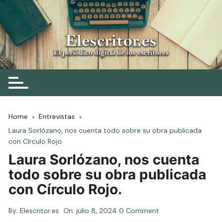
Skip
to
content
Elescritor.es
El periódico digital de los escritores
Home
Entrevistas
Laura Sorlózano, nos cuenta todo sobre su obra publicada
con Círculo Rojo.
Laura Sorlózano, nos cuenta
todo sobre su obra publicada
con Círculo Rojo.
By:
Elescritor.es
On:
julio 8, 2024
0 Comment