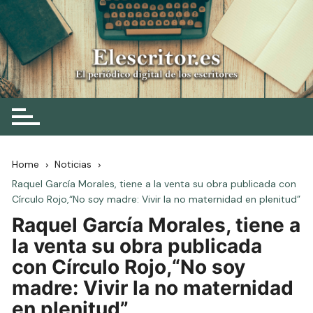
Skip
to
content
Elescritor.es
El periódico digital de los escritores
Home
Noticias
Raquel García Morales, tiene a la venta su obra publicada con
Círculo Rojo,“No soy madre: Vivir la no maternidad en plenitud”
Raquel García Morales, tiene a
la venta su obra publicada
con Círculo Rojo,“No soy
madre: Vivir la no maternidad
en plenitud”