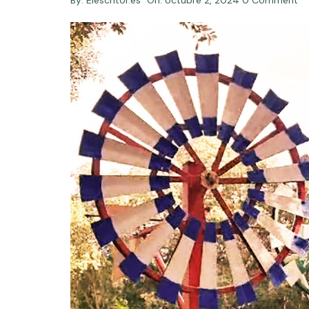
By:
Elescritor.es
On:
octubre 2, 2024
0 Comment