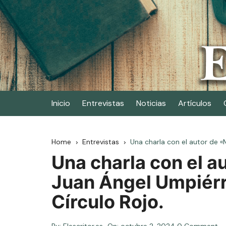
Skip
to
content
Elescritor.es
El periódico digital de los escritores
Inicio
Entrevistas
Noticias
Artículos
Home
Entrevistas
Una charla con el autor de «
Una charla con el a
Juan Ángel Umpiérr
Círculo Rojo.