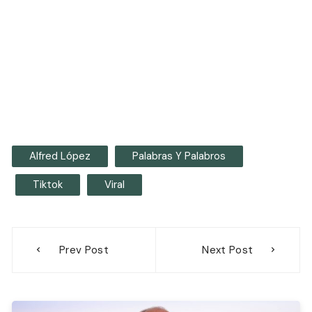
Alfred López
Palabras Y Palabros
Tiktok
Viral
Navegación
Prev Post
Next Post
de
entradas