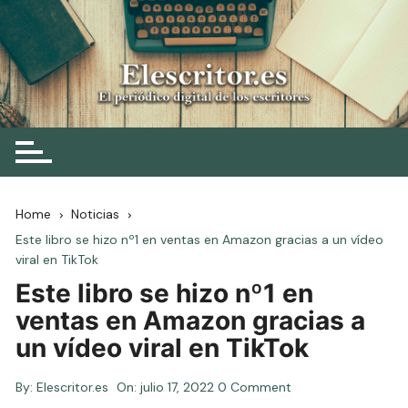
Skip
to
content
Elescritor.es
El periódico digital de los escritores
Home
Noticias
Este libro se hizo nº1 en ventas en Amazon gracias a un vídeo
viral en TikTok
Este libro se hizo nº1 en
ventas en Amazon gracias a
un vídeo viral en TikTok
By:
Elescritor.es
On:
julio 17, 2022
0 Comment