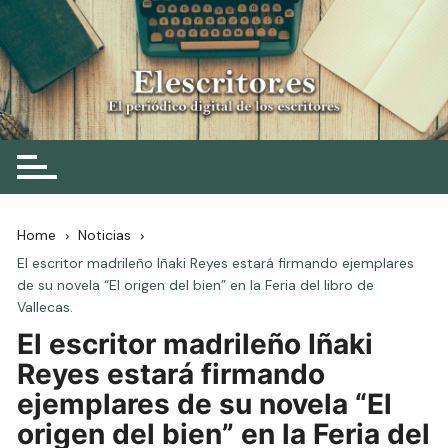
Skip
to
content
Elescritor.es
El periódico digital de los escritores
Home
Noticias
El escritor madrileño Iñaki Reyes estará firmando ejemplares
de su novela “El origen del bien” en la Feria del libro de
Vallecas.
El escritor madrileño Iñaki
Reyes estará firmando
ejemplares de su novela “El
origen del bien” en la Feria del