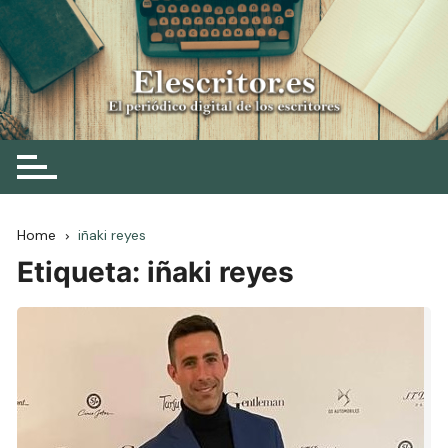
Skip
to
content
Elescritor.es
El periódico digital de los escritores
Home
iñaki reyes
Etiqueta:
iñaki reyes