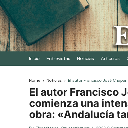
Skip
to
content
Elescritor.es
El periódico digital de los escritores
Inicio
Entrevistas
Noticias
Artículos
Home
Noticias
El autor Francisco José Chapar
El autor Francisco 
comienza una inten
obra: «Andalucía ta