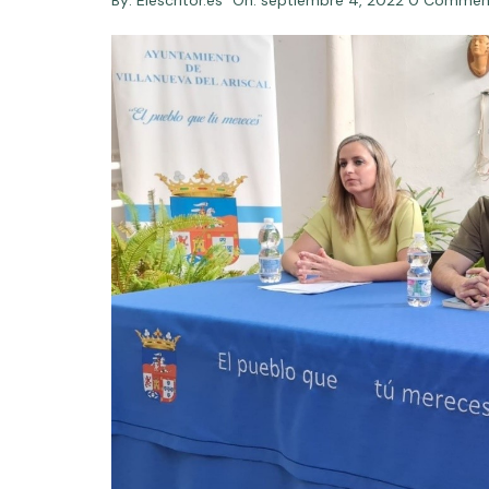
By:
Elescritor.es
On:
septiembre 4, 2022
0 Commen