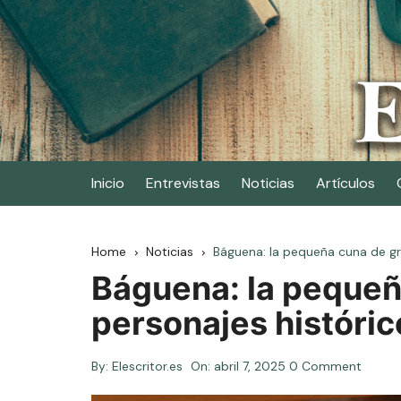
Skip
to
content
Elescritor.es
El periódico digital de los escritores
Inicio
Entrevistas
Noticias
Artículos
Home
Noticias
Báguena: la pequeña cuna de gr
Báguena: la pequeñ
personajes históric
By:
Elescritor.es
On:
abril 7, 2025
0 Comment