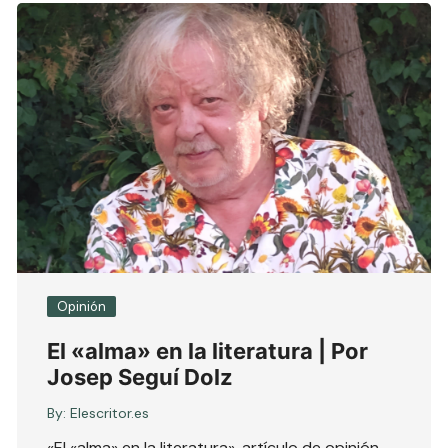
Opinión
El «alma» en la literatura | Por
Josep Seguí Dolz
By:
Elescritor.es
«El «alma» en la literatura», artículo de opinión