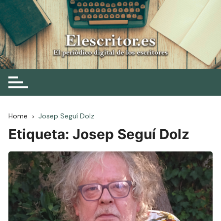
Skip
to
content
Elescritor.es
El periódico digital de los escritores
Home
Josep Seguí Dolz
Etiqueta:
Josep Seguí Dolz