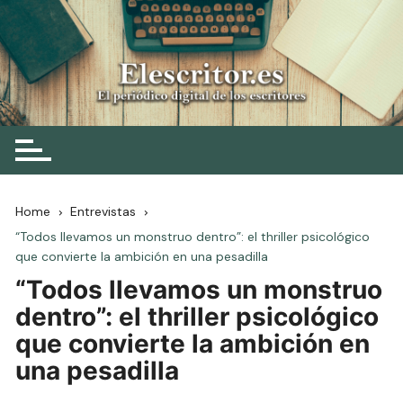
Skip
to
content
Elescritor.es
El periódico digital de los escritores
Home
Entrevistas
“Todos llevamos un monstruo dentro”: el thriller psicológico
que convierte la ambición en una pesadilla
“Todos llevamos un monstruo
dentro”: el thriller psicológico
que convierte la ambición en
una pesadilla