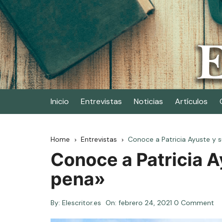
Skip
to
content
Elescritor.es
El periódico digital de los escritores
Inicio
Entrevistas
Noticias
Artículos
Home
Entrevistas
Conoce a Patricia Ayuste y s
Conoce a Patricia A
pena»
By:
Elescritor.es
On:
febrero 24, 2021
0 Comment