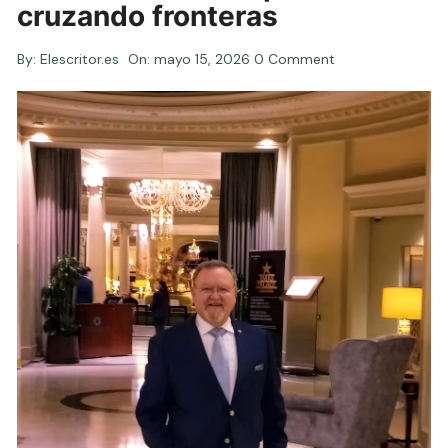
cruzando fronteras
By:
Elescritor.es
On:
mayo 15, 2026
0 Comment