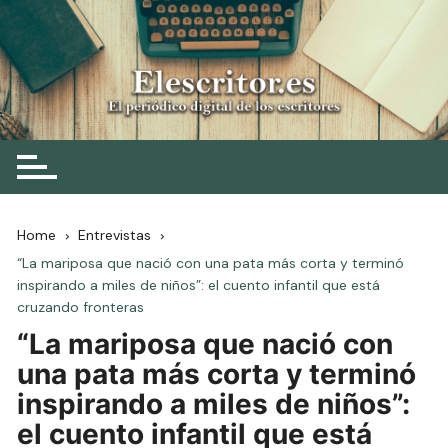
Skip
to
content
Elescritor.es
El periódico digital de los escritores
Home
Entrevistas
“La mariposa que nació con una pata más corta y terminó
inspirando a miles de niños”: el cuento infantil que está
cruzando fronteras
“La mariposa que nació con
una pata más corta y terminó
inspirando a miles de niños”:
el cuento infantil que está