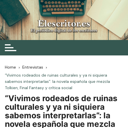
Skip
to
content
Elescritor.es
El periódico digital de los escritores
Home
Entrevistas
“Vivimos rodeados de ruinas culturales y ya ni siquiera
sabemos interpretarlas”: la novela española que mezcla
Tolkien, Final Fantasy y crítica social
“Vivimos rodeados de ruinas
culturales y ya ni siquiera
sabemos interpretarlas”: la
novela española que mezcla