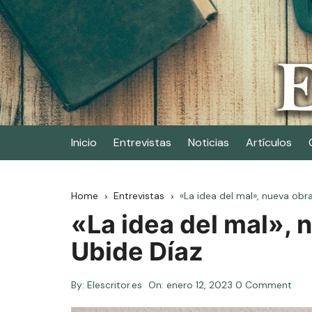
Skip
to
content
Elescritor.es
El periódico digital de los escritores
Inicio
Entrevistas
Noticias
Artículos
Home
Entrevistas
«La idea del mal», nueva ob
«La idea del mal»,
Ubide Díaz
By:
Elescritor.es
On:
enero 12, 2023
0 Comment