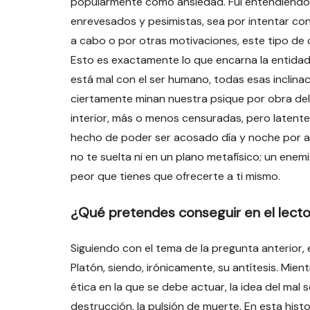
popularmente como ansiedad. Fui entendiend
enrevesados y pesimistas, sea por intentar con
a cabo o por otras motivaciones, este tipo de ca
Esto es exactamente lo que encarna la entidad 
está mal con el ser humano, todas esas inclin
ciertamente minan nuestra psique por obra de
interior, más o menos censuradas, pero latent
hecho de poder ser acosado día y noche por a
no te suelta ni en un plano metafísico; un ene
peor que tienes que ofrecerte a ti mismo.
¿Qué pretendes conseguir en el lecto
Siguiendo con el tema de la pregunta anterior, e
Platón, siendo, irónicamente, su antítesis. Mient
ética en la que se debe actuar, la idea del mal se
destrucción, la pulsión de muerte. En esta hist