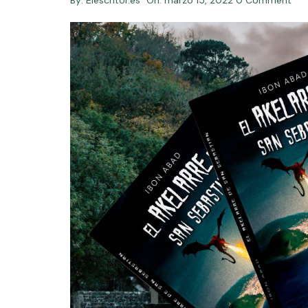
By:
Elescritor.es
On:
marzo 15, 2022
0 Comment