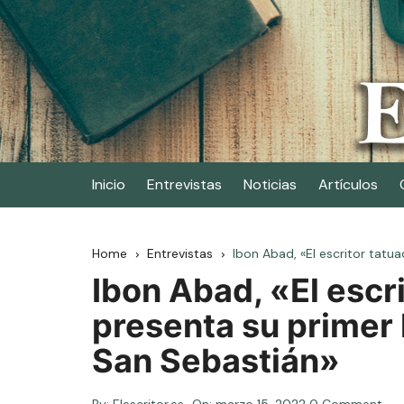
Skip
to
content
Elescritor.es
El periódico digital de los escritores
Inicio
Entrevistas
Noticias
Artículos
Home
Entrevistas
Ibon Abad, «El escritor tatua
Ibon Abad, «El escr
presenta su primer 
San Sebastián»