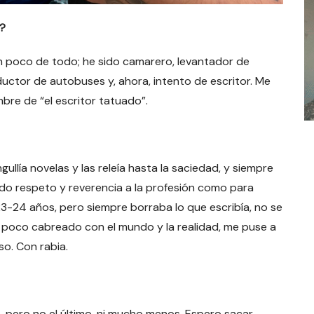
d?
n poco de todo; he sido camarero, levantador de
ductor de autobuses y, ahora, intento de escritor. Me
bre de “el escritor tatuado”.
llía novelas y las releía hasta la saciedad, y siempre
do respeto y reverencia a la profesión como para
23-24 años, pero siempre borraba lo que escribía, no se
n poco cabreado con el mundo y la realidad, me puse a
so. Con rabia.
ro, pero no el último, ni mucho menos. Espero sacar