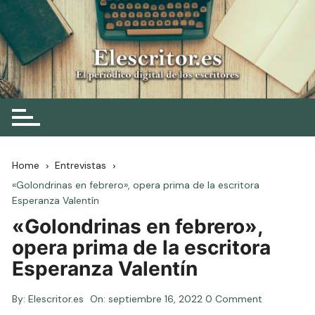
Skip
to
content
Elescritor.es
El periódico digital de los escritores
Home
Entrevistas
«Golondrinas en febrero», opera prima de la escritora
Esperanza Valentín
«Golondrinas en febrero»,
opera prima de la escritora
Esperanza Valentín
By:
Elescritor.es
On:
septiembre 16, 2022
0 Comment