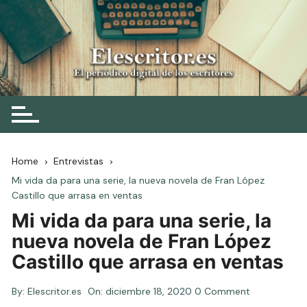
Skip
to
content
Elescritor.es
El periódico digital de los escritores
Home
Entrevistas
Mi vida da para una serie, la nueva novela de Fran López
Castillo que arrasa en ventas
Mi vida da para una serie, la
nueva novela de Fran López
Castillo que arrasa en ventas
By:
Elescritor.es
On:
diciembre 18, 2020
0 Comment