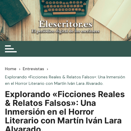
Skip
to
content
Elescritor.es
El periódico digital de los escritores
Home
Entrevistas
Explorando «Ficciones Reales & Relatos Falsos»: Una Inmersión
en el Horror Literario con Martín Iván Lara Alvarado.
Explorando «Ficciones Reales
& Relatos Falsos»: Una
Inmersión en el Horror
Literario con Martín Iván Lara
Alvarado.