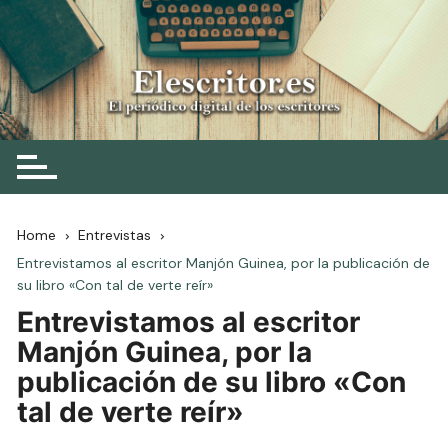
Skip
to
content
Elescritor.es
El periódico digital de los escritores
Home
Entrevistas
Entrevistamos al escritor Manjón Guinea, por la publicación de
su libro «Con tal de verte reír»
Entrevistamos al escritor
Manjón Guinea, por la
publicación de su libro «Con
tal de verte reír»