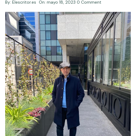
By:
Elescritor.es
On:
mayo 18, 2023
0 Comment