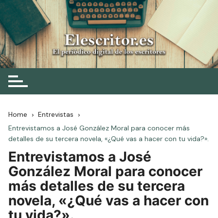
Skip
to
content
Elescritor.es
El periódico digital de los escritores
Home
Entrevistas
Entrevistamos a José González Moral para conocer más
detalles de su tercera novela, «¿Qué vas a hacer con tu vida?».
Entrevistamos a José
González Moral para conocer
más detalles de su tercera
novela, «¿Qué vas a hacer con
tu vida?».