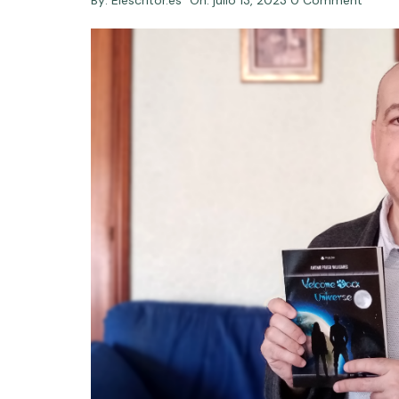
By:
Elescritor.es
On:
julio 13, 2023
0 Comment