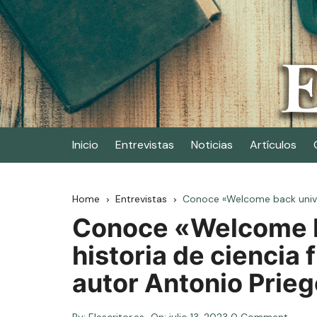
Skip
to
content
Elescritor.es
El periódico digital de los escritores
Inicio
Entrevistas
Noticias
Artículos
Home
Entrevistas
Conoce «Welcome back universe
Conoce «Welcome b
historia de ciencia f
autor Antonio Prieg