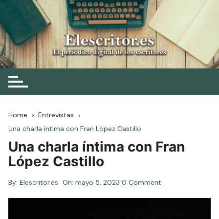
Skip
to
content
Elescritor.es
El periódico digital de los escritores
Home
Entrevistas
Una charla íntima con Fran López Castillo
Una charla íntima con Fran
López Castillo
By:
Elescritor.es
On:
mayo 5, 2023
0 Comment