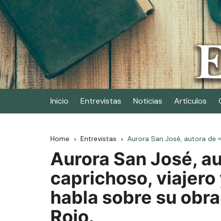
Skip
to
content
Elescritor.es
El periódico digital de los escritores
Inicio
Entrevistas
Noticias
Artículos
Home
Entrevistas
Aurora San José, autora de «
Aurora San José, a
caprichoso, viajero
habla sobre su obra
Rojo.