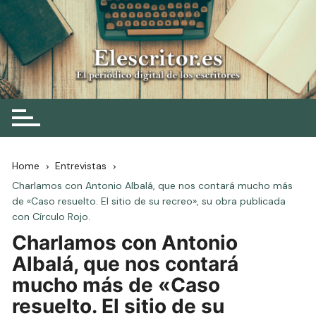
Skip
to
content
Elescritor.es
El periódico digital de los escritores
Home
Entrevistas
Charlamos con Antonio Albalá, que nos contará mucho más
de «Caso resuelto. El sitio de su recreo», su obra publicada
con Círculo Rojo.
Charlamos con Antonio
Albalá, que nos contará
mucho más de «Caso
resuelto. El sitio de su