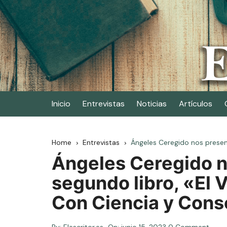
Skip
to
content
Elescritor.es
El periódico digital de los escritores
Inicio
Entrevistas
Noticias
Artículos
Home
Entrevistas
Ángeles Ceregido nos present
Ángeles Ceregido n
segundo libro, «El 
Con Ciencia y Cons