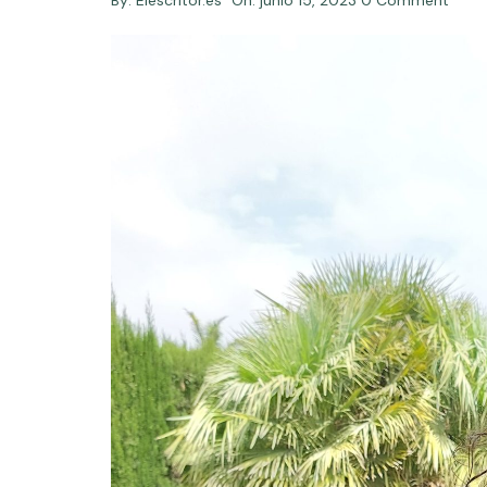
By:
Elescritor.es
On:
junio 15, 2023
0 Comment