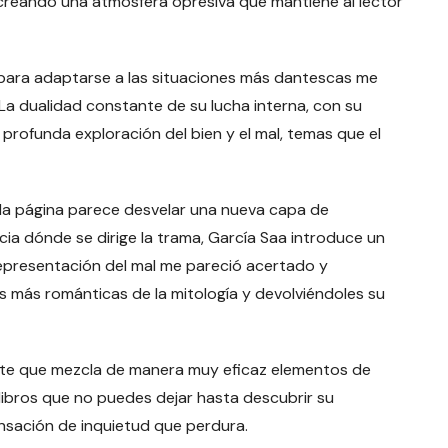
 creando una atmósfera opresiva que mantiene al lector
 para adaptarse a las situaciones más dantescas me
 La dualidad constante de su lucha interna, con su
 profunda exploración del bien y el mal, temas que el
Cada página parece desvelar una nueva capa de
ia dónde se dirige la trama, García Saa introduce un
representación del mal me pareció acertado y
s más románticas de la mitología y devolviéndoles su
nte que mezcla de manera muy eficaz elementos de
s libros que no puedes dejar hasta descubrir su
sensación de inquietud que perdura.