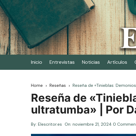
Skip
to
content
Elescritor.es
El periódico digital de los escritores
Inicio
Entrevistas
Noticias
Artículos
Home
Reseñas
Reseña de «Tinieblas: Demonios
Reseña de «Tiniebl
ultratumba» | Por D
By:
Elescritor.es
On:
noviembre 21, 2024
0 Commen