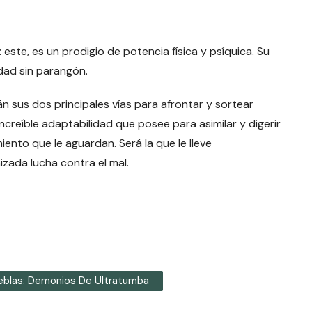
te, es un prodigio de potencia física y psíquica. Su
dad sin parangón.
rán sus dos principales vías para afrontar y sortear
ncreíble adaptabilidad que posee para asimilar y digerir
ento que le aguardan. Será la que le lleve
zada lucha contra el mal.
ieblas: Demonios De Ultratumba