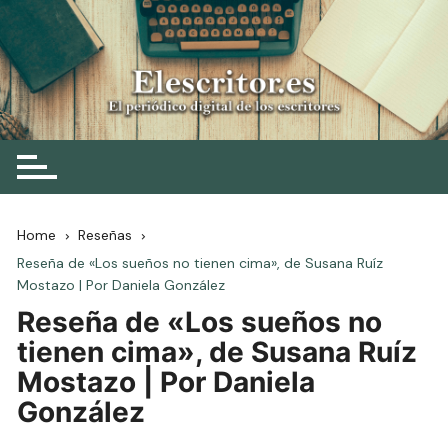
Skip
to
content
Elescritor.es
El periódico digital de los escritores
Home
Reseñas
Reseña de «Los sueños no tienen cima», de Susana Ruíz
Mostazo | Por Daniela González
Reseña de «Los sueños no
tienen cima», de Susana Ruíz
Mostazo | Por Daniela
González