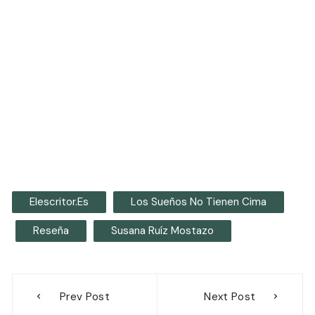
Elescritor.es
Los Sueños No Tienen Cima
Reseña
Susana Ruíz Mostazo
Navegación
Prev Post
Next Post
de