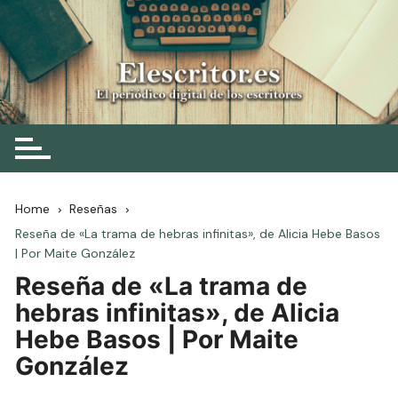
Skip
to
content
Elescritor.es
El periódico digital de los escritores
Home
Reseñas
Reseña de «La trama de hebras infinitas», de Alicia Hebe Basos
| Por Maite González
Reseña de «La trama de
hebras infinitas», de Alicia
Hebe Basos | Por Maite
González