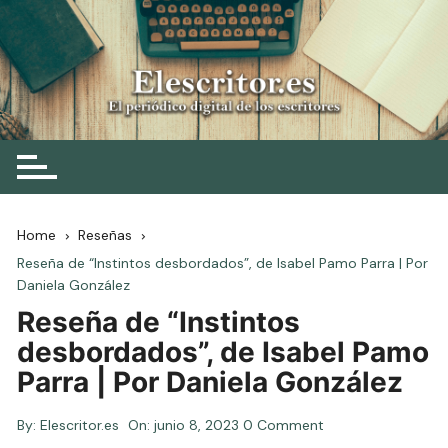
Skip
to
content
Elescritor.es
El periódico digital de los escritores
Home
Reseñas
Reseña de “Instintos desbordados”, de Isabel Pamo Parra | Por
Daniela González
Reseña de “Instintos
desbordados”, de Isabel Pamo
Parra | Por Daniela González
By:
Elescritor.es
On:
junio 8, 2023
0 Comment