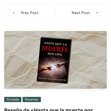
Navegación
Prev Post
Next Post
de
entradas
Portada
Reseñas
Reseña de «Hasta que la muerte nos