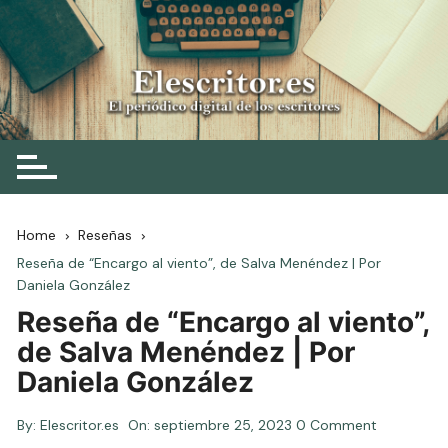
Skip
to
content
Elescritor.es
El periódico digital de los escritores
Home
Reseñas
Reseña de “Encargo al viento”, de Salva Menéndez | Por
Daniela González
Reseña de “Encargo al viento”,
de Salva Menéndez | Por
Daniela González
By:
Elescritor.es
On:
septiembre 25, 2023
0 Comment