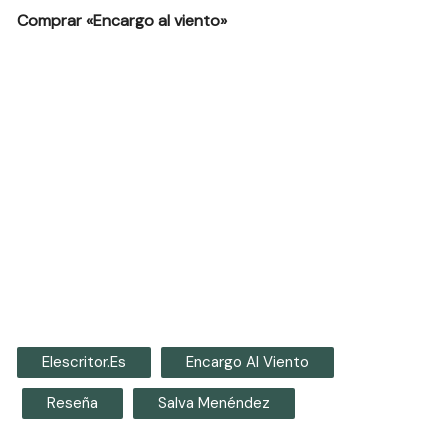
Comprar «Encargo al viento»
Elescritor.es
Encargo Al Viento
Reseña
Salva Menéndez