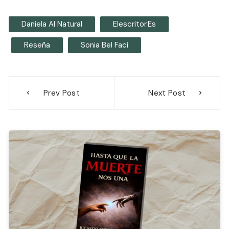
Daniela Al Natural
Elescritor.es
Reseña
Sonia Bel Faci
Navegación
Prev Post
Next Post
de
entradas