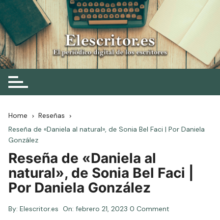
Skip
to
content
Elescritor.es
El periódico digital de los escritores
Home
Reseñas
Reseña de «Daniela al natural», de Sonia Bel Faci | Por Daniela
González
Reseña de «Daniela al
natural», de Sonia Bel Faci |
Por Daniela González
By:
Elescritor.es
On:
febrero 21, 2023
0 Comment