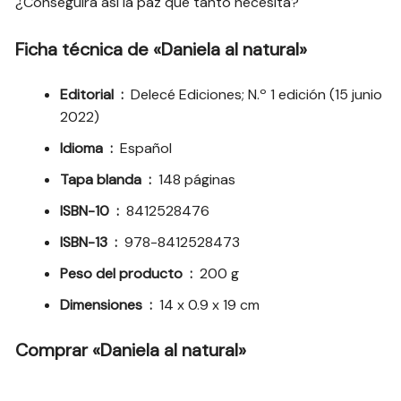
¿Conseguirá así la paz que tanto necesita?
Ficha técnica de «Daniela al natural»
Editorial ‏ : ‎
Delecé Ediciones; N.º 1 edición (15 junio
2022)
Idioma ‏ : ‎
Español
Tapa blanda ‏ : ‎
148 páginas
ISBN-10 ‏ : ‎
8412528476
ISBN-13 ‏ : ‎
978-8412528473
Peso del producto ‏ : ‎
200 g
Dimensiones ‏ : ‎
14 x 0.9 x 19 cm
Comprar «Daniela al natural»