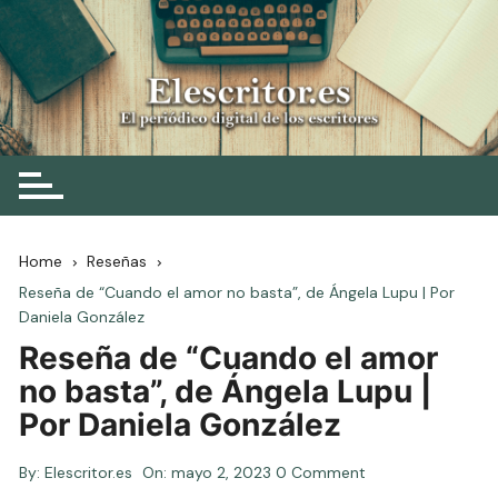
Skip
to
content
Elescritor.es
El periódico digital de los escritores
Home
Reseñas
Reseña de “Cuando el amor no basta”, de Ángela Lupu | Por
Daniela González
Reseña de “Cuando el amor
no basta”, de Ángela Lupu |
Por Daniela González
By:
Elescritor.es
On:
mayo 2, 2023
0 Comment