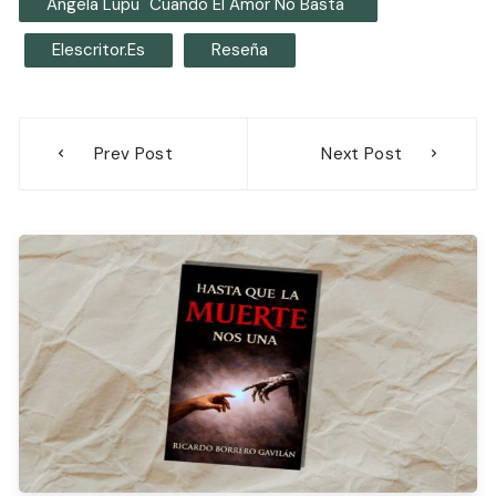
Ángela Lupu "Cuando El Amor No Basta"
Elescritor.es
Reseña
Navegación
Prev Post
Next Post
de
entradas