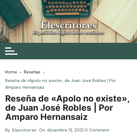
Skip
to
content
Elescritor.es
El periódico digital de los escritores
Home
Reseñas
Reseña de «Apolo no existe», de Juan José Robles | Por
Amparo Hernansaiz
Reseña de «Apolo no existe»,
de Juan José Robles | Por
Amparo Hernansaiz
By:
Elescritor.es
On:
diciembre 13, 2021
0 Comment