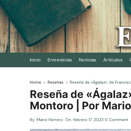
Skip
to
content
Elescritor.es
El periódico digital de los escritores
Inicio
Entrevistas
Noticias
Artículos
Home
Reseñas
Reseña de «Ágalaz», de Francis
Reseña de «Ágalaz»
Montoro | Por Mario
By:
Mario Herrero
On:
febrero 17, 2023
0 Comment