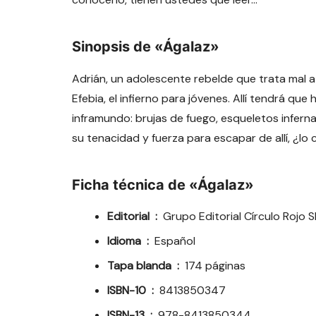
Sinopsis de «Ágalaz»
Adrián, un adolescente rebelde que trata mal a s
Efebia, el infierno para jóvenes. Allí tendrá qu
inframundo: brujas de fuego, esqueletos infern
su tenacidad y fuerza para escapar de allí, ¿lo
Ficha técnica de «Ágalaz»
Editorial ‏ : ‎
Grupo Editorial Círculo Rojo S
Idioma ‏ : ‎
Español
Tapa blanda ‏ : ‎
174 páginas
ISBN-10 ‏ : ‎
8413850347
ISBN-13 ‏ : ‎
978-8413850344