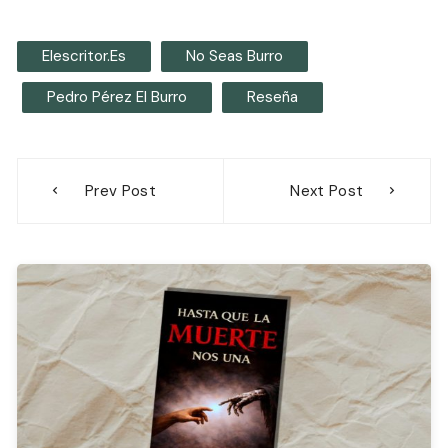
Elescritor.es
No Seas Burro
Pedro Pérez El Burro
Reseña
Navegación
Prev Post
Next Post
de
entradas