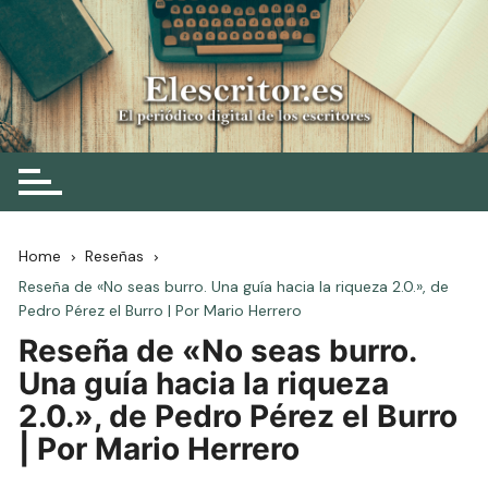
Skip
to
content
Elescritor.es
El periódico digital de los escritores
Home
Reseñas
Reseña de «No seas burro. Una guía hacia la riqueza 2.0.», de
Pedro Pérez el Burro | Por Mario Herrero
Reseña de «No seas burro.
Una guía hacia la riqueza
2.0.», de Pedro Pérez el Burro
| Por Mario Herrero