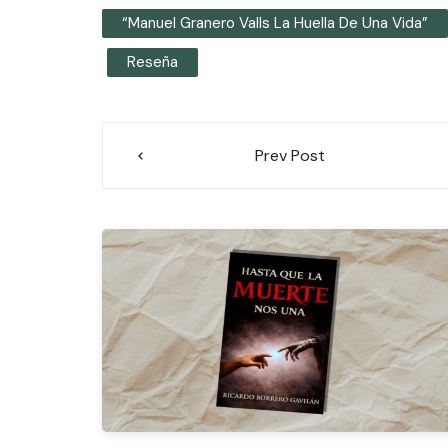
“Manuel Granero Valls La Huella De Una Vida”
Reseña
Navegación
Prev Post
de
entradas