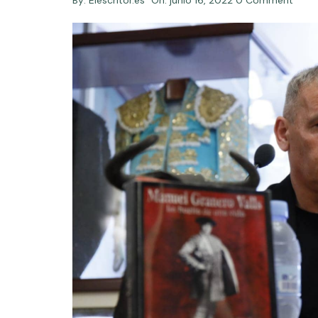
By:
Elescritor.es
On:
junio 16, 2022
0 Comment