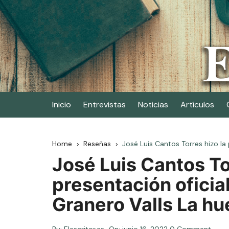
Skip
to
content
Elescritor.es
El periódico digital de los escritores
Inicio
Entrevistas
Noticias
Artículos
Home
Reseñas
José Luis Cantos Torres hizo la 
José Luis Cantos To
presentación oficial
Granero Valls La hu