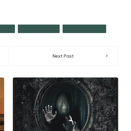
eñas
Todocultura.es
Y De Repente ...
Next Post