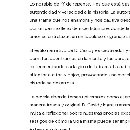
Lo notable de «Y de repente…» es que está bas
autenticidad y veracidad a la historia. La aut
una trama que nos enamora y nos cautiva desde e
por un camino lleno de incertidumbre, donde la luj
amor se entrelazan en un fabuloso engranaje si
El estilo narrativo de D. Casidy es cautivador 
permiten adentrarnos en la mente y los corazo
experimentando cada giro de la trama. La auto
al lector a altos y bajos, provocando una mezcl
historia se desarrolla.
La novela aborda temas universales como el amor
manera fresca y original. D. Casidy logra trans
invita a reflexionar sobre nuestras propias exp
testigos de cómo la vida misma puede ser imp
éxtasis y sufrimiento.