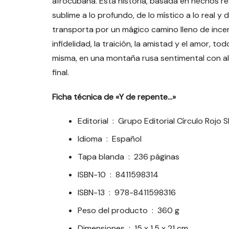
afrocubana. Esta historia, basada en hechos re
sublime a lo profundo, de lo místico a lo real y d
transporta por un mágico camino lleno de incert
infidelidad, la traición, la amistad y el amor, t
misma, en una montaña rusa sentimental con alt
final.
Ficha técnica de «Y de repente…»
Editorial ‏ : ‎
Grupo Editorial Círculo Rojo S
Idioma ‏ : ‎
Español
Tapa blanda ‏ : ‎
236 páginas
ISBN-10 ‏ : ‎
8411598314
ISBN-13 ‏ : ‎
978-8411598316
Peso del producto ‏ : ‎
360 g
Dimensiones ‏ : ‎
15 x 1.5 x 21 cm