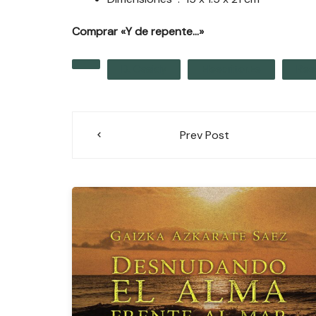
Comprar «Y de repente…»
D. Casidy
Elescritor.es
Res
Navegación
Prev Post
de
entradas