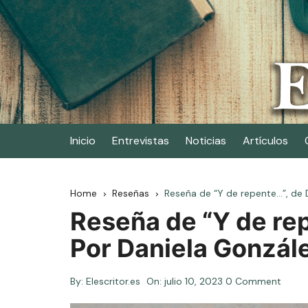
Skip
to
content
Elescritor.es
El periódico digital de los escritores
Inicio
Entrevistas
Noticias
Artículos
Home
Reseñas
Reseña de “Y de repente…”, de D
Reseña de “Y de rep
Por Daniela Gonzál
By:
Elescritor.es
On:
julio 10, 2023
0 Comment