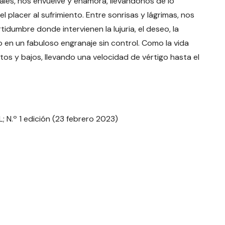
ales, nos envuelve y enamora, llevándonos de lo
el placer al sufrimiento. Entre sonrisas y lágrimas, nos
idumbre donde intervienen la lujuria, el deseo, la
odo en un fabuloso engranaje sin control. Como la vida
os y bajos, llevando una velocidad de vértigo hasta el
L; N.º 1 edición (23 febrero 2023)