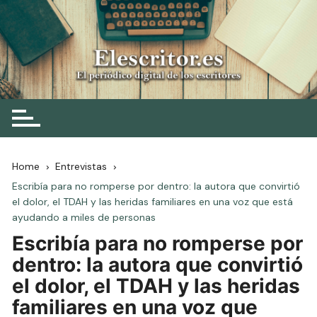
Skip
to
content
Elescritor.es
El periódico digital de los escritores
Home
Entrevistas
Escribía para no romperse por dentro: la autora que convirtió
el dolor, el TDAH y las heridas familiares en una voz que está
ayudando a miles de personas
Escribía para no romperse por
dentro: la autora que convirtió
el dolor, el TDAH y las heridas
familiares en una voz que