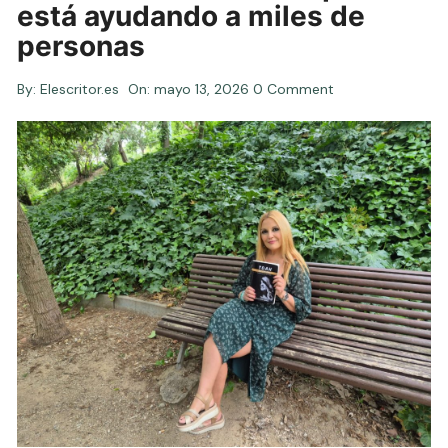
está ayudando a miles de
personas
By:
Elescritor.es
On:
mayo 13, 2026
0 Comment