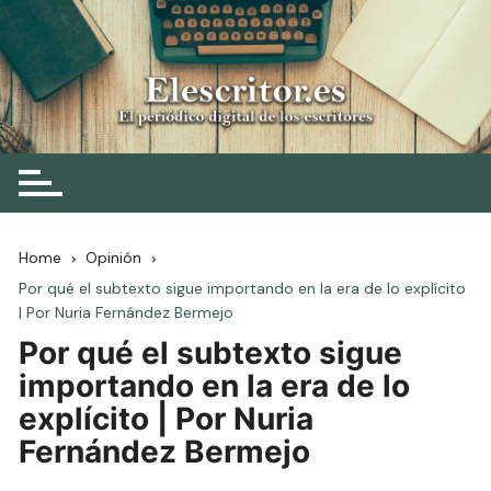
Skip
to
content
Elescritor.es
El periódico digital de los escritores
Home
Opinión
Por qué el subtexto sigue importando en la era de lo explícito
| Por Nuria Fernández Bermejo
Por qué el subtexto sigue
importando en la era de lo
explícito | Por Nuria
Fernández Bermejo