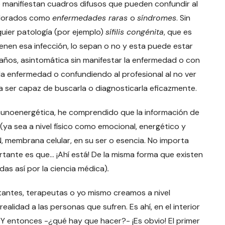
e manifiestan cuadros difusos que pueden confundir al
valorados como
enfermedades raras
o
síndromes
. Sin
uier patología (por ejemplo)
sífilis congénita
, que es
enen esa infección, lo sepan o no y esta puede estar
0 años, asintomática sin manifestar la enfermedad o con
la enfermedad o confundiendo al profesional al no ver
a ser capaz de buscarla o diagnosticarla eficazmente.
nmunoenergética, he comprendido que la información de
ya sea a nivel físico como emocional, energético y
DN, membrana celular, en su ser o esencia. No importa
rtante es que… ¡Ahí está! De la misma forma que existen
das así por la ciencia médica)
.
ltantes, terapeutas o yo mismo creamos a nivel
ealidad a las personas que sufren. Es ahí, en el interior
 Y entonces -¿qué hay que hacer?- ¡Es obvio! El primer