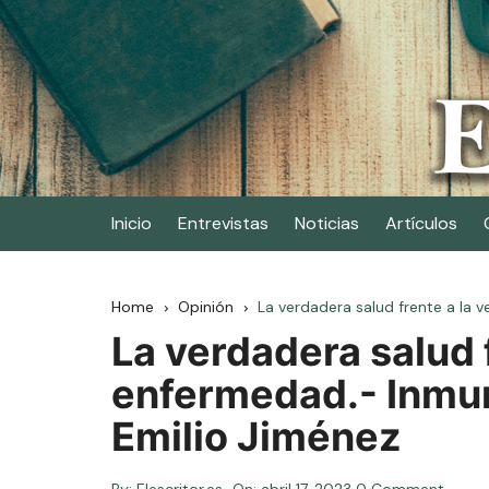
Skip
to
content
Elescritor.es
El periódico digital de los escritores
Inicio
Entrevistas
Noticias
Artículos
Home
Opinión
La verdadera salud frente a la 
La verdadera salud 
enfermedad.- Inmun
Emilio Jiménez