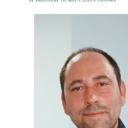
By:
Elescritor.es
On:
abril 17, 2023
0 Comment