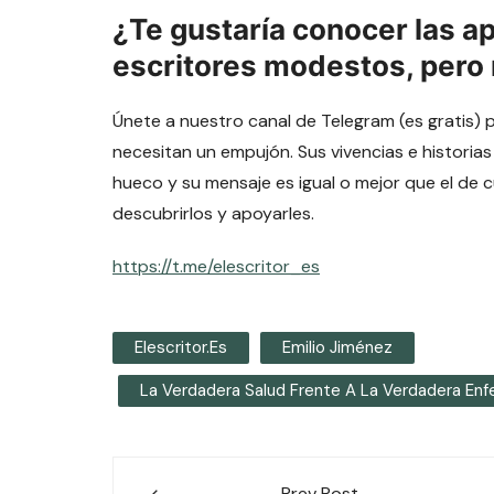
¿Te gustaría conocer las a
escritores modestos, pero
Únete a nuestro canal de Telegram (es gratis) 
necesitan un empujón. Sus vivencias e historias
hueco y su mensaje es igual o mejor que el de 
descubrirlos y apoyarles.
https://t.me/elescritor_es
Elescritor.es
Emilio Jiménez
La Verdadera Salud Frente A La Verdadera En
Navegación
Prev Post