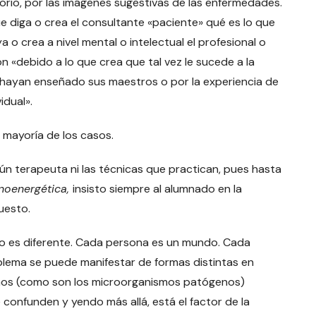
orio, por las imágenes sugestivas de las enfermedades.
ue diga o crea el consultante «paciente» qué es lo que
a o crea a nivel mental o intelectual el profesional o
ón «debido a lo que crea que tal vez le sucede a la
 hayan enseñado sus maestros o por la experiencia de
idual».
 mayoría de los casos.
ngún terapeuta ni las técnicas que practican, pues hasta
noenergética,
insisto siempre al alumnado en la
uesto.
o es diferente. Cada persona es un mundo. Cada
lema se puede manifestar de formas distintas en
ñinos (como son los microorganismos patógenos)
confunden y yendo más allá, está el factor de la