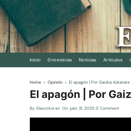
Skip
to
content
Elescritor.es
El periódico digital de los escritores
Inicio
Entrevistas
Noticias
Artículos
Home
Opinión
El apagón | Por Gaizka Azkarate
El apagón | Por Gai
By:
Elescritor.es
On:
julio 31, 2025
0 Comment