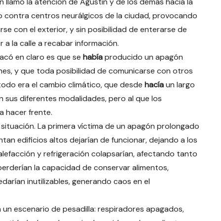
 llamó la atención de Agustín y de los demás hacia la
contra centros neurálgicos de la ciudad, provocando
se con el exterior, y sin posibilidad de enterarse de
a la calle a recabar información.
sacó en claro es que se
había
producido un apagón
es, y que toda posibilidad de comunicarse con otros
 todo era el cambio climático, que desde
hacía
un largo
 sus diferentes modalidades, pero al que los
 hacer frente.
 situación. La primera víctima de un apagón prolongado
tan edificios altos dejarían de funcionar, dejando a los
alefacción y refrigeración colapsarían, afectando tanto
erderían la capacidad de conservar alimentos,
darían inutilizables, generando caos en el
 a un escenario de pesadilla: respiradores apagados,