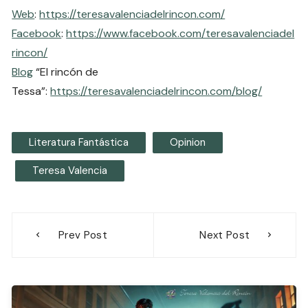
Web
:
https://teresavalenciadelrincon.com/
Facebook
:
https://www.facebook.com/teresavalenciadel
rincon/
Blog
“El rincón de
Tessa”:
https://teresavalenciadelrincon.com/blog/
Literatura Fantástica
Opinion
Teresa Valencia
Navegación
Prev Post
Next Post
de
entradas