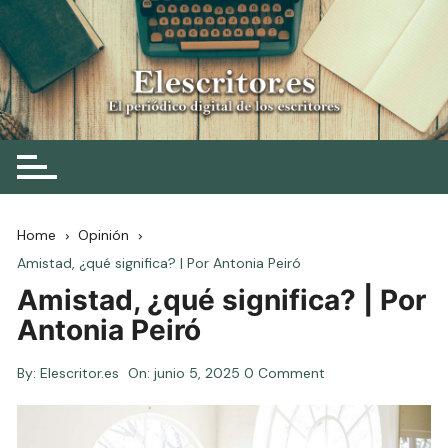
Skip
to
content
Elescritor.es
El periódico digital de los escritores
Home
Opinión
Amistad, ¿qué significa? | Por Antonia Peiró
Amistad, ¿qué significa? | Por
Antonia Peiró
By:
Elescritor.es
On:
junio 5, 2025
0 Comment