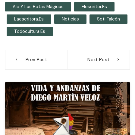
Ale Y Las Botas Mágicas
Elescritor.es
Laescritora.es
Noticias
Seti Falcón
Todocultura.es
Navegación
Prev Post
Next Post
de
entradas