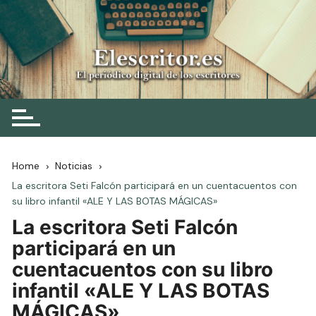
Skip
to
content
Elescritor.es
El periódico digital de los escritores
Home
Noticias
La escritora Seti Falcón participará en un cuentacuentos con
su libro infantil «ALE Y LAS BOTAS MÁGICAS»
La escritora Seti Falcón
participará en un
cuentacuentos con su libro
infantil «ALE Y LAS BOTAS
MÁGICAS»