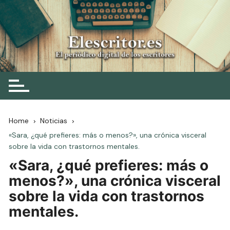
Skip
to
content
Elescritor.es
El periódico digital de los escritores
Home
Noticias
«Sara, ¿qué prefieres: más o menos?», una crónica visceral
sobre la vida con trastornos mentales.
«Sara, ¿qué prefieres: más o
menos?», una crónica visceral
sobre la vida con trastornos
mentales.