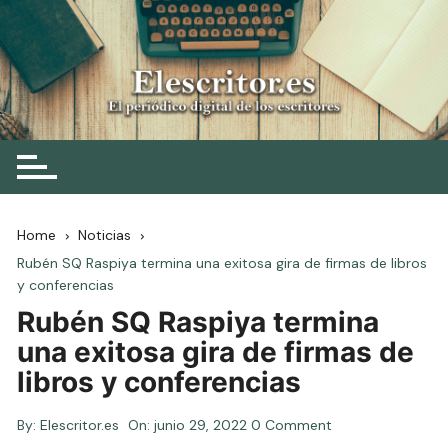
Skip
to
content
Elescritor.es
El periódico digital de los escritores
Home
Noticias
Rubén SQ Raspiya termina una exitosa gira de firmas de libros
y conferencias
Rubén SQ Raspiya termina
una exitosa gira de firmas de
libros y conferencias
By:
Elescritor.es
On:
junio 29, 2022
0 Comment